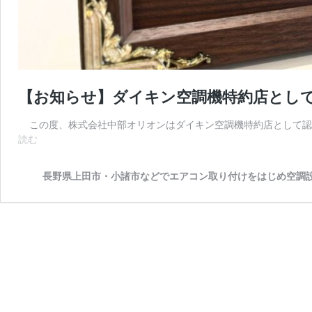
【お知らせ】ダイキン空調機特約店とし
この度、株式会社中部オリオンはダイキン空調機特約店として認定
【お
読む
知
ら
長野県上田市・小諸市などでエアコン取り付けをはじめ空調
せ】
ダ
イ
キ
ン
空
調
機
特