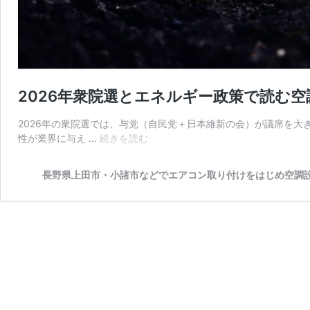
2026年衆院選とエネルギー政策で読む
2026年の衆院選では、与党（自民党＋日本維新の会）が議席を大
2026
性が業界に与え …
続きを読む
年
衆
長野県上田市・小諸市などでエアコン取り付けをはじめ空調
院
選
と
エ
ネ
ル
ギ
ー
政