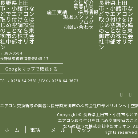
長野県上田
会社紹介
長野県上田
事業内容
市・小諸市な
市・小諸市な
施工実績
採用情報
どでエアコン
どでエアコン
現場スタッフ
取り付けをは
取り付けをは
ブログ
じめ空調設備
じめ空調設備
お問い合わせ
のことなら東
のことなら東
御市の株式会
御市の株式会
社中部オリオ
社中部オリオ
ン
ン
〒389-0504
長野県東御市海善寺845-17
Googleマップで確認する
TEL：0268-64-2581 / FAX：0268-64-3673
エアコン交換新設の業者は長野県東御市の株式会社中部オリオンへ｜空
Copyright © 長野県上田市・小諸市などで
エアコン取り付けをはじめ空調設備のこと
なら東御市の株式会社中部オリオン. All
ホーム
電話
メール
マップ
rights reserved.