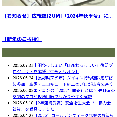
【お知らせ】広報誌IZUMI「2024年秋季号」に...
【新年のご挨拶】
最近の投稿
2026.07.31
上田わっしょい「LIVEわっしょい」復活プ
ロジェクトを応援【中部オリオン】
2026.06.24
【長野県東御市】ダイキン特約店限定研修
に参加｜空調・エコキュート施工のプロが技術を磨く
2026.06.02
エアコンの「2027年問題」とは？ 長野県の
空調のプロが現場目線でわかりやすく解説
2026.05.18
【2年連続受賞】安全衛生大会で「協力会
社賞」を受賞しました
2026.04.27
【2026年ゴールデンウィーク休業のお知ら