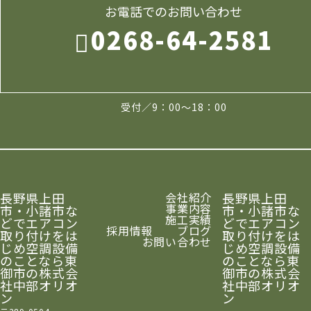
お電話でのお問い合わせ
0268-64-2581
受付／9：00～18：00
長野県上田
会社紹介
長野県上田
事業内容
市・小諸市な
市・小諸市な
施工実績
どでエアコン
どでエアコン
採用情報
ブログ
取り付けをは
取り付けをは
お問い合わせ
じめ空調設備
じめ空調設備
のことなら東
のことなら東
御市の株式会
御市の株式会
社中部オリオ
社中部オリオ
ン
ン