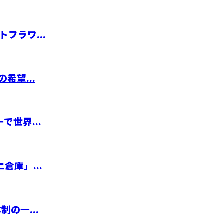
フラワ...
希望...
世界...
倉庫」...
の一...